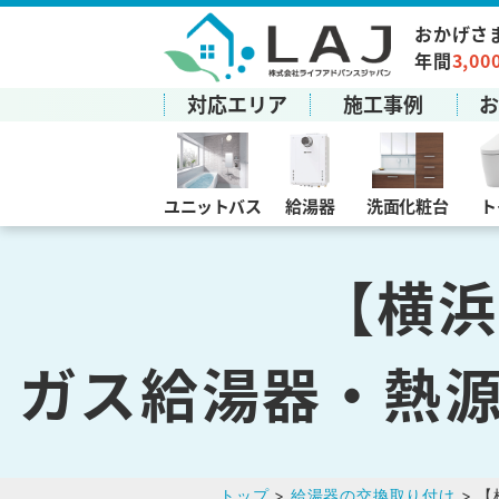
おかげさ
年間
3,00
対応エリア
施工事例
ユニットバス
給湯器
洗面化粧台
ト
【横浜
ガス給湯器・熱
トップ
>
給湯器の交換取り付け
> 