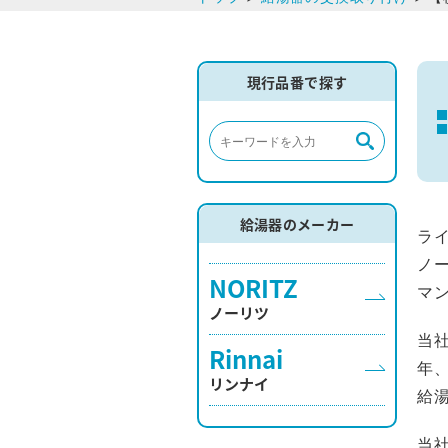
現行品番で探す
給湯器のメーカー
ラ
ノ
NORITZ
マ
ノーリツ
当
Rinnai
年
リンナイ
給
当