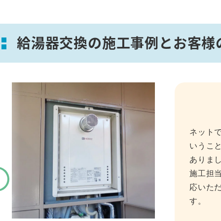
給湯器交換の施工事例とお客様
ネット
いうこ
ありま
施工担
応いた
す。