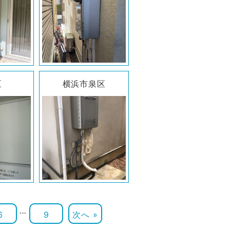
区
横浜市泉区
…
6
9
次へ »