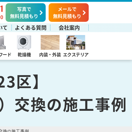
1
写真で
メールで
無料見積もり
無料見積もり
0
いて
よくある質問
会社案内
フード
乾燥機
内装・外装
エクステリア
23区】
）交換の施工事例
交換の施工事例