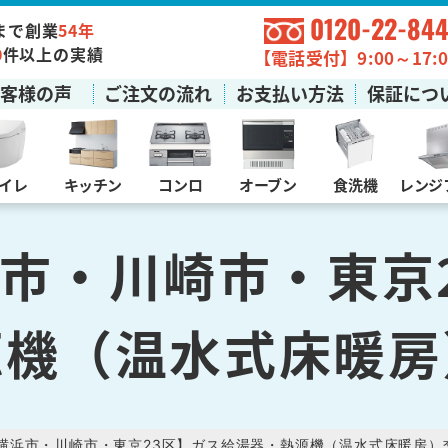
0120-22-844
まで創業
54年
0
件以上の実績
【電話受付】9:00～17:0
お客様の声
ご注文の流れ
お支払い方法
保証につ
イレ
キッチン
コンロ
オーブン
食洗機
レンジ
市・川崎市・東京
源機（温水式床暖房
【横浜市・川崎市・東京23区】ガス給湯器・熱源機（温水式床暖房）