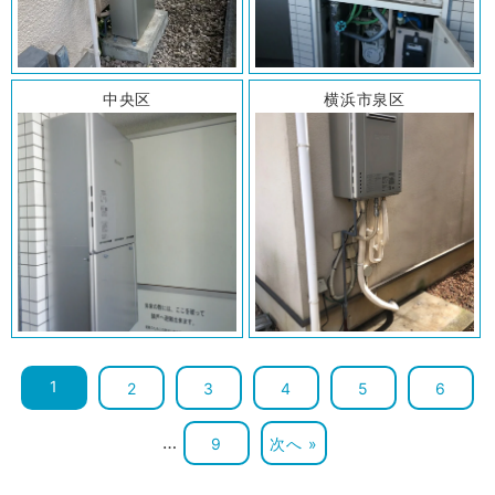
中央区
横浜市泉区
1
2
3
4
5
6
…
9
次へ »