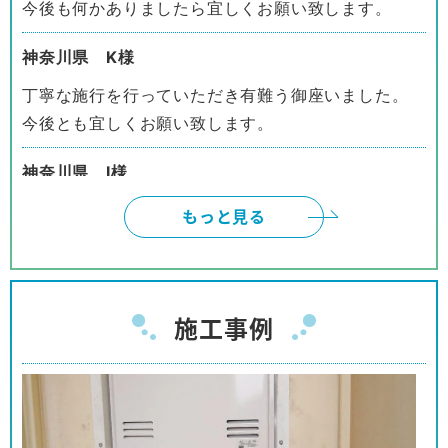
今後も何かありましたら宜しくお願い致します。
神奈川県 K様
丁寧な施行を行っていただき有難う御座いました。
今後とも宜しくお願い致します。
神奈川県 I様
インターネットは、頼みにくいと、思っておりまし
もっと見る
たが、御社のように対応して頂けると、有り難いで
す。本当に有り難うございました。
神奈川県 W様
施工事例
ネットでの取引の為、不安も有りましたが、見積、
注文、施工まで安心してお取り引きが出来ました。
商品購入の予定の友人、親戚等に紹介をしても良い
と思っております。