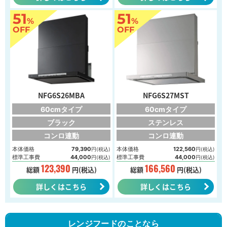
51
51
%
%
OFF
OFF
NFG6S26MBA
NFG6S27MST
60cmタイプ
60cmタイプ
ブラック
ステンレス
コンロ連動
コンロ連動
本体価格
79,390
本体価格
122,560
円(税込)
円(税込)
標準工事費
44,000
標準工事費
44,000
円(税込)
円(税込)
123,390
166,560
総額
円(税込)
総額
円(税込)
詳しくはこちら
詳しくはこちら
レンジフードのことなら