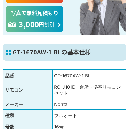
写真で無料見積もり
3,000
円割引
GT-1670AW-1 BLの基本仕様
品番
GT-1670AW-1 BL
RC-J101E 台所・浴室リモコン
リモコン
セット
メーカー
Noritz
種類
フルオート
号数
16号