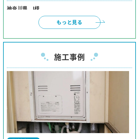
神奈川県 I様
インターネットは、頼みにくいと、思っておりまし
もっと見る
たが、御社のように対応して頂けると、有り難いで
す。本当に有り難うございました。
神奈川県 W様
施工事例
ネットでの取引の為、不安も有りましたが、見積、
注文、施工まで安心してお取り引きが出来ました。
商品購入の予定の友人、親戚等に紹介をしても良い
と思っております。
神奈川県 I様
事前の対応から工事に至るまでほぼパーフェクトな
対応でした。
対応も押し付けがましくなく、工事の方も親切で、