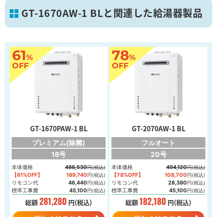
GT-1670AW-1 BLと関連した給湯器製品
61
78
%
%
葛飾区
OFF
OFF
画像を拡大
GT-1670PAW-1 BL
GT-2070AW-1 BL
プレミアム(除菌)
フルオート
16号
20号
本体価格
486,530
本体価格
494,120
円(税込)
円(税込)
【61%OFF】
189,740
【78%OFF】
108,700
円(税込)
円(税込)
リモコン代
46,440
リモコン代
28,380
円(税込)
円(税込)
標準工事費
45,100
標準工事費
45,100
円(税込)
円(税込)
281,280
182,180
総額
円(税込)
総額
円(税込)