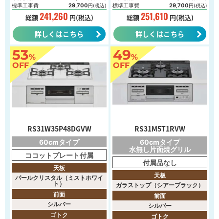
標準工事費
29,700
標準工事費
29,700
円(税込)
円(税込)
241,260
251,610
総額
円(税込)
総額
円(税込)
詳しくはこちら
詳しくはこちら
53
49
%
%
OFF
OFF
RS31W35P48DGVW
RS31M5T1RVW
60cmタイプ
60cmタイプ
水無し片面焼グリル
ココットプレート付属
付属品なし
天板
天板
パールクリスタル（ミストホワイ
ト）
ガラストップ（シアーブラック）
前面
前面
シルバー
シルバー
ゴトク
ゴトク