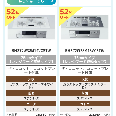
詳しくはこちら
52
52
%
%
OFF
OFF
RHS72W38M14VCSTW
RHS72W38M13VCSTW
75cmタイプ
75cmタイプ
【レンジフード連動タイプ】
【レンジフード連動タイプ】
ザ・ココット、ココットプレ
ザ・ココット、ココットプレ
ート付属
ート付属
天板
天板
ガラストップ（アローズホワイ
ガラストップ（プラチナミラー
ト）
D）
前面
前面
ステンレス
ステンレス
ゴトク
ゴトク
ステンレス
ステンレス
本体価格
211,560
本体価格
221,910
円(税込)
円(税込)