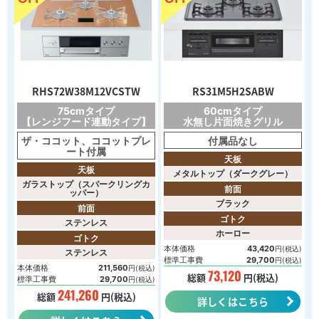
RHS72W38M12VCSTW
RS31M5H2SABW
75cmタイプ
60cmタイプ
【レンジフード連動タイプ】
水無し片面焼きグリル
ザ・ココット、ココットプレ
付属品なし
ート付属
天板
天板
メタルトップ（ダークグレー）
ガラストップ（スパークリングカ
前面
ッパー）
ブラック
前面
ゴトク
ステンレス
ホーロー
ゴトク
本体価格
43,420
円(税込)
ステンレス
標準工事費
29,700
円(税込)
本体価格
211,560
円(税込)
73,120
総額
円(税込)
標準工事費
29,700
円(税込)
241,260
総額
円(税込)
詳しくはこちら