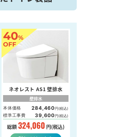
40
%
OFF
ネオレスト AS1 壁排水
壁排水
284,460
本体価格
円(税込)
39,600
標準工事費
円(税込)
324,060
総額
円(税込)