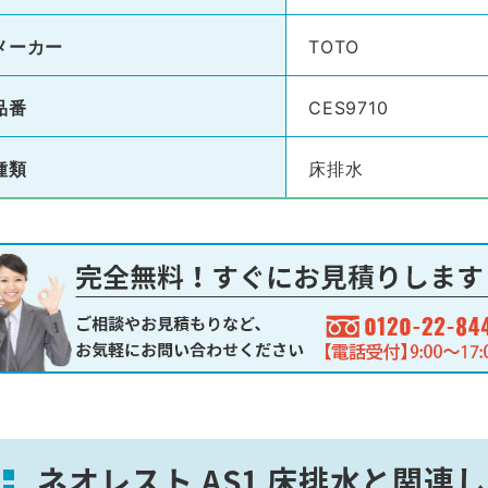
メーカー
TOTO
品番
CES9710
種類
床排水
ネオレスト AS1 床排水と関連