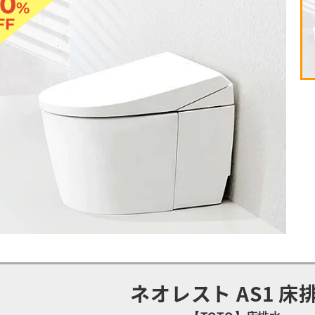
0
%
FF
ネオレスト AS1 床