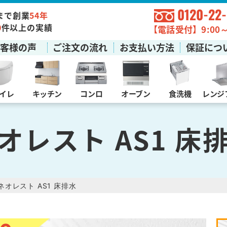
0120-22
まで創業
54年
0
件以上の実績
【電話受付】9:00～1
お客様の声
ご注文の流れ
お支払い方法
保証につ
イレ
キッチン
コンロ
オーブン
食洗機
レンジ
オレスト AS1 床
ネオレスト AS1 床排水