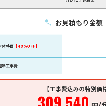
【TOTO】床排水
お見積もり金額
本体特価
【40％OFF】
標準工事費
【工事費込みの特別価
309,540
円(