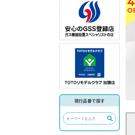
4
O
現行品番で探す