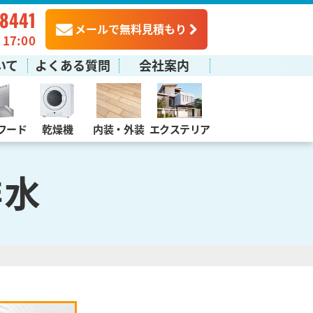
-8441
メールで無料見積もり
7:00
いて
よくある質問
会社案内
フード
乾燥機
内装・外装
エクステリア
排水