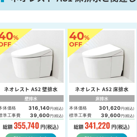
40
40
%
%
OFF
OFF
ネオレスト AS2 壁排水
ネオレスト AS2 床排水
壁排水
床排水
316,140
301,620
本体価格
本体価格
円(税込)
円(税込)
39,600
39,600
標準工事費
標準工事費
円(税込)
円(税込)
355,740
341,220
総額
円(税込)
総額
円(税込)