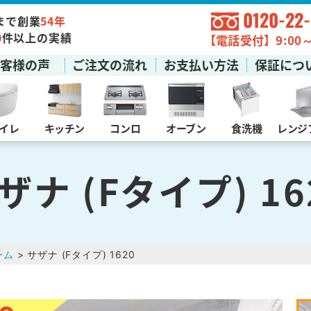
0120-22
まで創業
54年
0
件以上の実績
【電話受付】9:00～1
お客様の声
ご注文の流れ
お支払い方法
保証につ
イレ
キッチン
コンロ
オーブン
食洗機
レンジ
ザナ (Fタイプ) 16
ーム
> サザナ (Fタイプ) 1620