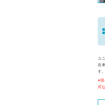
ユ
在
す
※
式