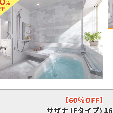
0
%
FF
【60％OFF】
サザナ (Fタイプ) 16