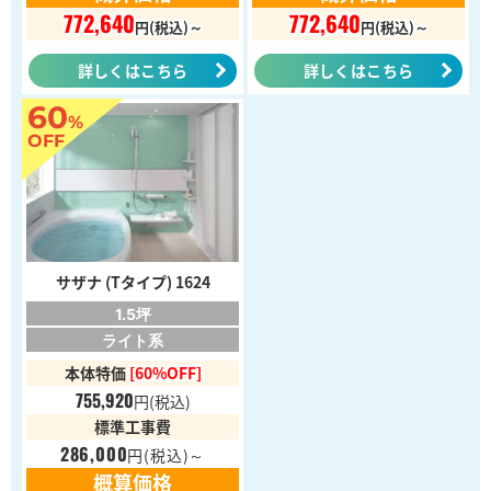
772,640
772,640
円(税込)～
円(税込)～
詳しくはこちら
詳しくはこちら
60
%
OFF
サザナ (Tタイプ) 1624
1.5坪
ライト系
本体特価
[60%OFF]
755,920
円
(税込)
標準工事費
286,000
円
(税込)～
概算価格