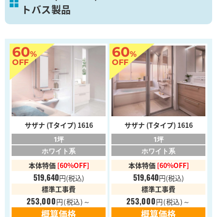
トバス製品
60
60
%
%
OFF
OFF
サザナ (Tタイプ) 1616
サザナ (Tタイプ) 1616
1坪
1坪
ホワイト系
ホワイト系
本体特価
[60%OFF]
本体特価
[60%OFF]
519,640
519,640
円
(税込)
円
(税込)
標準工事費
標準工事費
253,000
253,000
円
(税込)～
円
(税込)～
概算価格
概算価格