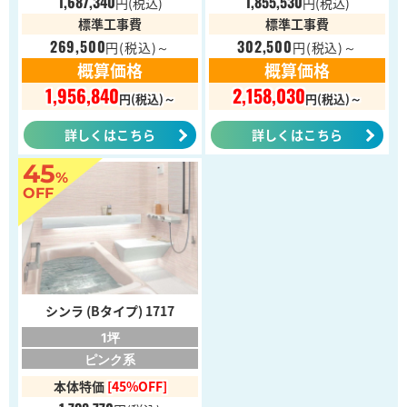
1,687,340
1,855,530
円
(税込)
円
(税込)
標準工事費
標準工事費
269,500
302,500
円
(税込)～
円
(税込)～
概算価格
概算価格
1,956,840
2,158,030
円(税込)～
円(税込)～
詳しくはこちら
詳しくはこちら
45
%
OFF
シンラ (Bタイプ) 1717
1坪
ピンク系
本体特価
[45%OFF]