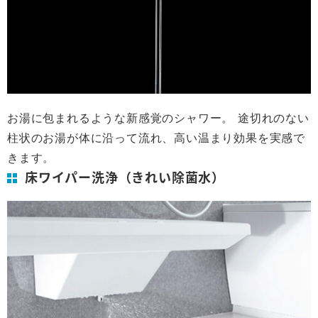
お湯に包まれるような新感覚のシャワー。 途切れのない
柱状のお湯が体に沿って流れ、高い温まり効果を実感で
きます。
床ワイパー洗浄（きれい除菌水）