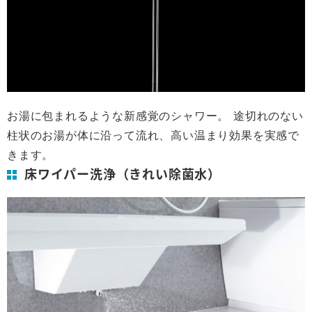
お湯に包まれるような新感覚のシャワー。 途切れのない
柱状のお湯が体に沿って流れ、高い温まり効果を実感で
きます。
床ワイパー洗浄（きれい除菌水）