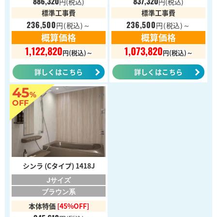
886,320
837,320
円
(税込)
円
(税込)
標準工事費
標準工事費
236,500
236,500
円
(税込)～
円
(税込)～
概算価格
概算価格
1,122,820
1,073,820
円(税込)～
円(税込)～
詳しくはこちら
詳しくはこちら
45
%
OFF
シンラ (Cタイプ) 1418J
Jサイズ
ブラウン系
本体特価
[45%OFF]