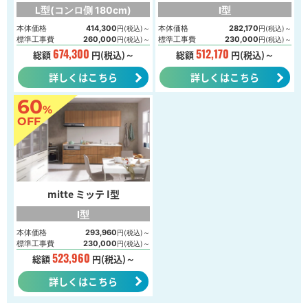
L型(コンロ側 180cm)
I型
本体価格
414,300
本体価格
282,170
円(税込)～
円(税込)～
標準工事費
260,000
標準工事費
230,000
円(税込)～
円(税込)～
674,300
512,170
総額
円(税込)～
総額
円(税込)～
詳しくはこちら
詳しくはこちら
60
%
OFF
mitte ミッテ I型
I型
本体価格
293,960
円(税込)～
標準工事費
230,000
円(税込)～
523,960
総額
円(税込)～
詳しくはこちら