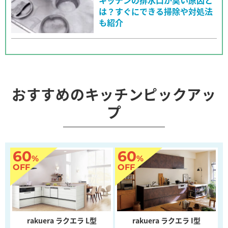
キッチンの排水口が臭い原因と
は？すぐにできる掃除や対処法
も紹介
おすすめのキッチンピックアッ
プ
60
60
%
%
OFF
OFF
rakuera ラクエラ L型
rakuera ラクエラ I型