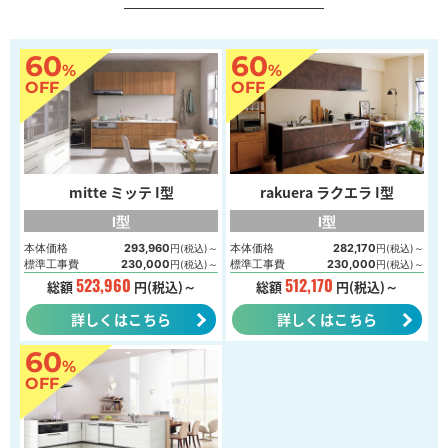
60
60
%
%
OFF
OFF
mitte ミッテ I型
rakuera ラクエラ I型
I型
I型
本体価格
293,960
本体価格
282,170
円(税込)～
円(税込)～
標準工事費
230,000
標準工事費
230,000
円(税込)～
円(税込)～
523,960
512,170
総額
円(税込)～
総額
円(税込)～
詳しくはこちら
詳しくはこちら
60
%
OFF