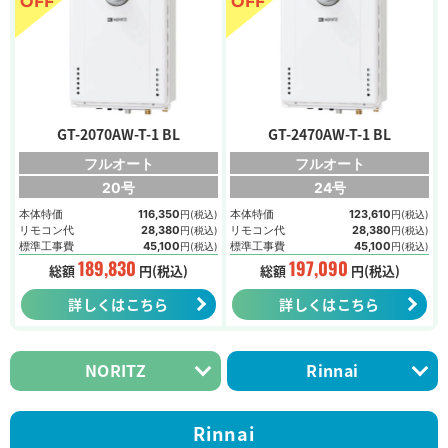
OFF
OFF
GT-2070AW-T-1 BL
GT-2470AW-T-1 BL
フルオート
フルオート
20号
24号
本体特価
116,350
本体特価
123,610
円(税込)
円(税込)
リモコン代
28,380
リモコン代
28,380
円(税込)
円(税込)
標準工事費
45,100
標準工事費
45,100
円(税込)
円(税込)
189,830
197,090
総額
円(税込)
総額
円(税込)
詳しくはこちら
詳しくはこちら
NORITZ
Rinnai
Rinnai