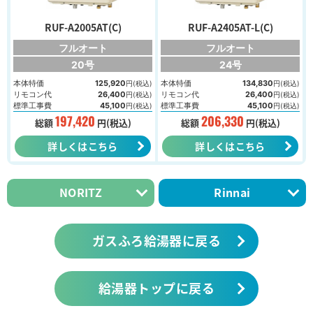
RUF-A2005AT(C)
RUF-A2405AT-L(C)
フルオート
フルオート
20号
24号
本体特価
125,920
本体特価
134,830
円(税込)
円(税込)
リモコン代
26,400
リモコン代
26,400
円(税込)
円(税込)
標準工事費
45,100
標準工事費
45,100
円(税込)
円(税込)
197,420
206,330
総額
円(税込)
総額
円(税込)
詳しくはこちら
詳しくはこちら
NORITZ
Rinnai
ガスふろ給湯器に戻る
給湯器トップに戻る