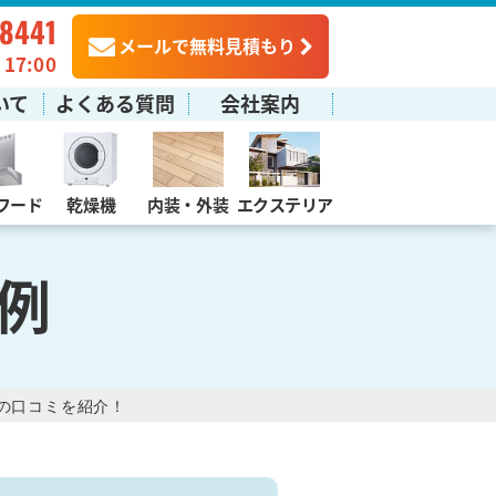
-8441
メールで無料見積もり
7:00
いて
よくある質問
会社案内
フード
乾燥機
内装・外装
エクステリア
例
の口コミを紹介！