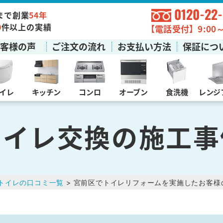
0120-22
まで創業
54年
0
件以上の実績
【電話受付】9:00～1
お客様の声
ご注文の流れ
お支払い方法
保証につ
イレ
キッチン
コンロ
オーブン
食洗機
レンジ
トイレ交換の施工事
トイレの口コミ一覧
> 宮前区でトイレリフォームを実施したお客様