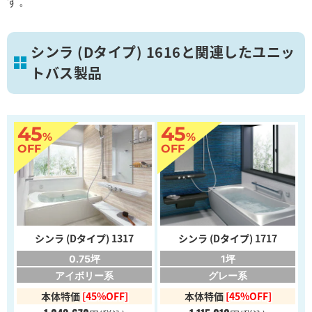
す。
シンラ (Dタイプ) 1616と関連したユニッ
トバス製品
45
45
%
%
OFF
OFF
シンラ (Dタイプ) 1317
シンラ (Dタイプ) 1717
0.75坪
1坪
アイボリー系
グレー系
本体特価
[45%OFF]
本体特価
[45%OFF]