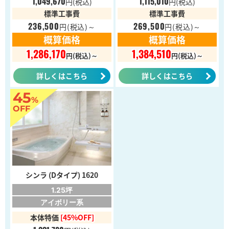
1,049,670
1,115,010
円
(税込)
円
(税込)
標準工事費
標準工事費
236,500
269,500
円
(税込)～
円
(税込)～
概算価格
概算価格
1,286,170
1,384,510
円(税込)～
円(税込)～
詳しくはこちら
詳しくはこちら
45
%
OFF
シンラ (Dタイプ) 1620
1.25坪
アイボリー系
本体特価
[45%OFF]