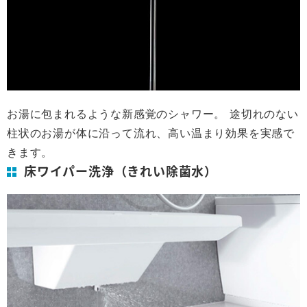
お湯に包まれるような新感覚のシャワー。 途切れのない
柱状のお湯が体に沿って流れ、高い温まり効果を実感で
きます。
床ワイパー洗浄（きれい除菌水）