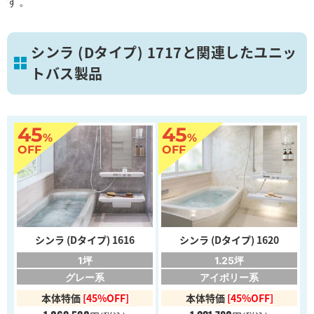
す。
シンラ (Dタイプ) 1717と関連したユニッ
トバス製品
45
45
%
%
OFF
OFF
シンラ (Dタイプ) 1616
シンラ (Dタイプ) 1620
1坪
1.25坪
グレー系
アイボリー系
本体特価
[45%OFF]
本体特価
[45%OFF]