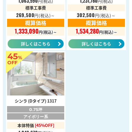
1,063,590
1,231,780
円
(税込)
円
(税込)
標準工事費
標準工事費
269,500
302,500
円
(税込)～
円
(税込)～
概算価格
概算価格
1,333,090
1,534,280
円(税込)～
円(税込)～
詳しくはこちら
詳しくはこちら
45
%
OFF
シンラ (Dタイプ) 1317
0.75坪
アイボリー系
本体特価
[45%OFF]