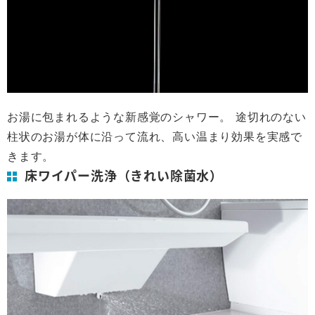
お湯に包まれるような新感覚のシャワー。 途切れのない
柱状のお湯が体に沿って流れ、高い温まり効果を実感で
きます。
床ワイパー洗浄（きれい除菌水）