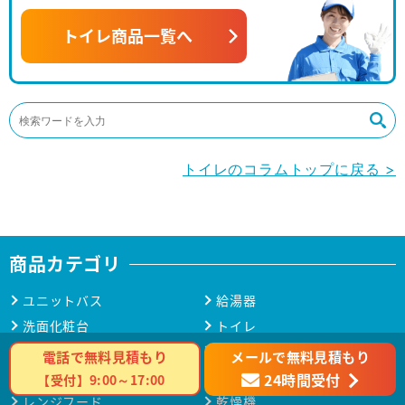
トイレ商品一覧へ
トイレのコラムトップに戻る >
商品カテゴリ
ユニットバス
給湯器
洗面化粧台
トイレ
キッチン
ビルトインコンロ
メールで無料見積もり
電話で無料見積もり
ビルトインオーブン
食洗機
24時間受付
【受付】9:00～17:00
レンジフード
乾燥機