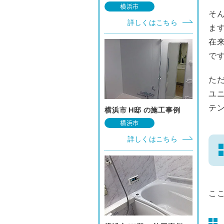
横浜市
そ
詳しくはこちら
ま
在
で
た
ユ
テ
横浜市 H邸 の施工事例
横浜市
詳しくはこちら
こ