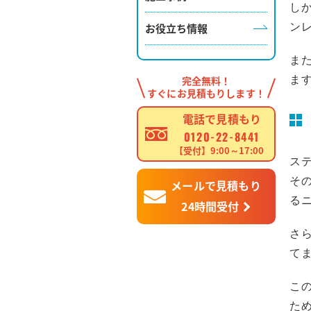
し
ン
お役立ち情報
ま
ま
完全無料！
すぐにお見積もりします！
電話で見積もり
0120-22-8441
【受付】9:00～17:00
ス
そ
メールで見積もり
る
24時間受付
さ
て
こ
た