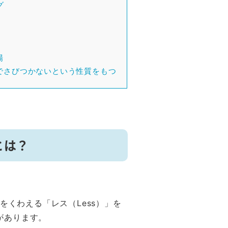
グ
場
でさびつかないという性質をもつ
とは？
。
をくわえる「レス（Less）」を
があります。