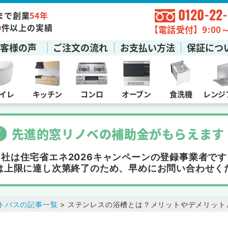
0120-22
まで創業
54年
0
件以上の実績
【電話受付】9:00～1
お客様の声
ご注文の流れ
お支払い方法
保証につ
イレ
キッチン
コンロ
オーブン
食洗機
レンジ
先進的窓リノベの補助金
が
もらえます
当社は住宅省エネ2026キャンペーンの
登録事業者です
は上限に達し次第終了
のため、早めにお問い合わせく
トバスの記事一覧
> ステンレスの浴槽とは？メリットやデメリット