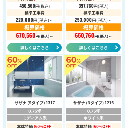
450,560
397,760
円
(税込)
円
(税込)
標準工事費
標準工事費
220,000
253,000
円
(税込)～
円
(税込)～
概算価格
概算価格
670,560
650,760
円(税込)～
円(税込)～
詳しくはこちら
詳しくはこちら
60
60
%
%
OFF
OFF
サザナ (Sタイプ) 1317
サザナ (Nタイプ) 1216
0.75坪
0.75坪
ミディアム系
ホワイト系
本体特価
[60%OFF]
本体特価
[60%OFF]