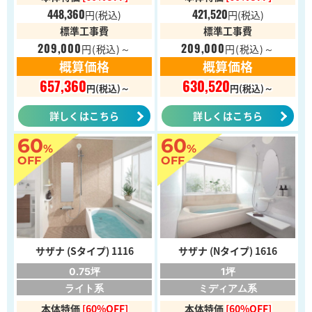
448,360
421,520
円
(税込)
円
(税込)
標準工事費
標準工事費
209,000
209,000
円
(税込)～
円
(税込)～
概算価格
概算価格
657,360
630,520
円(税込)～
円(税込)～
詳しくはこちら
詳しくはこちら
60
60
%
%
OFF
OFF
サザナ (Sタイプ) 1116
サザナ (Nタイプ) 1616
0.75坪
1坪
ライト系
ミディアム系
本体特価
[60%OFF]
本体特価
[60%OFF]