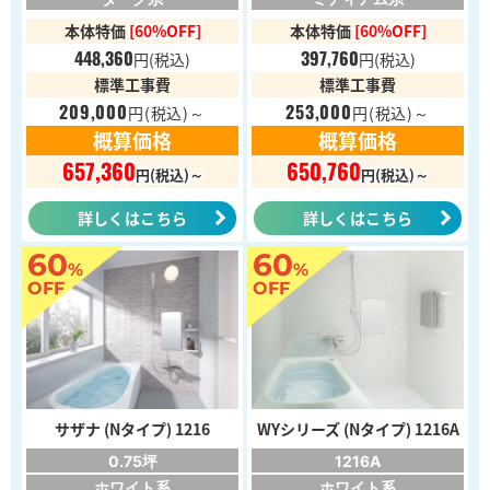
本体特価
[60%OFF]
本体特価
[60%OFF]
448,360
397,760
円
(税込)
円
(税込)
標準工事費
標準工事費
209,000
253,000
円
(税込)～
円
(税込)～
概算価格
概算価格
657,360
650,760
円(税込)～
円(税込)～
詳しくはこちら
詳しくはこちら
60
60
%
%
OFF
OFF
サザナ (Nタイプ) 1216
WYシリーズ (Nタイプ) 1216A
0.75坪
1216A
ホワイト系
ホワイト系