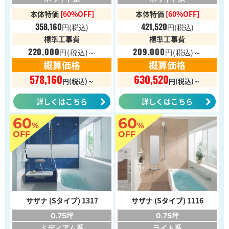
本体特価
[60%OFF]
本体特価
[60%OFF]
358,160
421,520
円
(税込)
円
(税込)
標準工事費
標準工事費
220,000
209,000
円
(税込)～
円
(税込)～
概算価格
概算価格
578,160
630,520
円(税込)～
円(税込)～
詳しくはこちら
詳しくはこちら
60
60
%
%
OFF
OFF
サザナ (Sタイプ) 1317
サザナ (Sタイプ) 1116
0.75坪
0.75坪
ミディアム系
ライト系