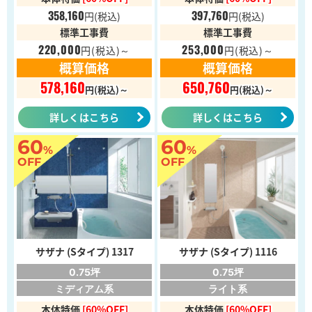
358,160
397,760
円
(税込)
円
(税込)
標準工事費
標準工事費
220,000
253,000
円
(税込)～
円
(税込)～
概算価格
概算価格
578,160
650,760
円(税込)～
円(税込)～
詳しくはこちら
詳しくはこちら
60
60
%
%
OFF
OFF
サザナ (Sタイプ) 1317
サザナ (Sタイプ) 1116
0.75坪
0.75坪
ミディアム系
ライト系
本体特価
[60%OFF]
本体特価
[60%OFF]