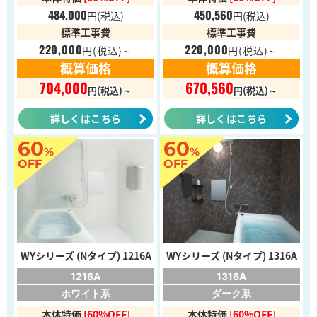
484,000
450,560
円
(税込)
円
(税込)
標準工事費
標準工事費
220,000
220,000
円
(税込)～
円
(税込)～
概算価格
概算価格
704,000
670,560
円(税込)～
円(税込)～
詳しくはこちら
詳しくはこちら
60
60
%
%
OFF
OFF
WYシリーズ (Nタイプ) 1216A
WYシリーズ (Nタイプ) 1316A
1216A
1316A
ホワイト系
ダーク系
本体特価
[60%OFF]
本体特価
[60%OFF]