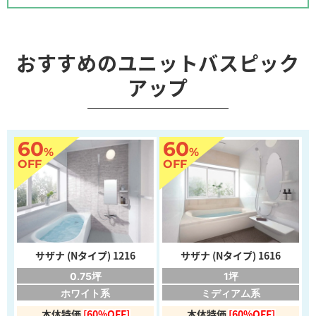
おすすめのユニットバスピック
アップ
60
60
%
%
OFF
OFF
サザナ (Nタイプ) 1216
サザナ (Nタイプ) 1616
0.75坪
1坪
ホワイト系
ミディアム系
本体特価
[60%OFF]
本体特価
[60%OFF]