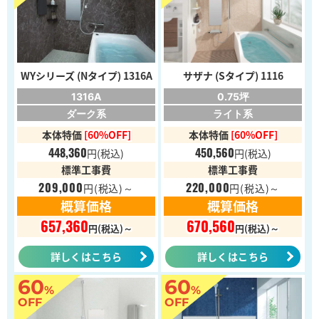
WYシリーズ (Nタイプ) 1316A
サザナ (Sタイプ) 1116
1316A
0.75坪
ダーク系
ライト系
本体特価
[60%OFF]
本体特価
[60%OFF]
448,360
450,560
円
(税込)
円
(税込)
標準工事費
標準工事費
209,000
220,000
円
(税込)～
円
(税込)～
概算価格
概算価格
657,360
670,560
円(税込)～
円(税込)～
詳しくはこちら
詳しくはこちら
60
60
%
%
OFF
OFF