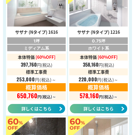
サザナ (Nタイプ) 1616
サザナ (Nタイプ) 1216
1坪
0.75坪
ミディアム系
ホワイト系
本体特価
[60%OFF]
本体特価
[60%OFF]
397,760
358,160
円
(税込)
円
(税込)
標準工事費
標準工事費
253,000
220,000
円
(税込)～
円
(税込)～
概算価格
概算価格
650,760
578,160
円(税込)～
円(税込)～
詳しくはこちら
詳しくはこちら
60
60
%
%
OFF
OFF