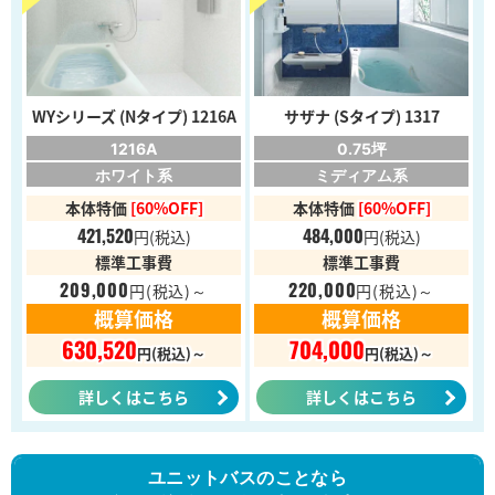
WYシリーズ (Nタイプ) 1216A
サザナ (Sタイプ) 1317
1216A
0.75坪
ホワイト系
ミディアム系
本体特価
[60%OFF]
本体特価
[60%OFF]
421,520
484,000
円
(税込)
円
(税込)
標準工事費
標準工事費
209,000
220,000
円
(税込)～
円
(税込)～
概算価格
概算価格
630,520
704,000
円(税込)～
円(税込)～
詳しくはこちら
詳しくはこちら
ユニットバスのことなら