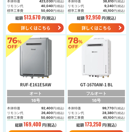
本体特価
423,030
本体特価
38,610
円(税込)
円(税込)
リモコン代
40,040
リモコン代
9,240
円(税込)
円(税込)
標準工事費
50,600
標準工事費
45,100
円(税込)
円(税込)
513,670
92,950
総額
円(税込)
総額
円(税込)
詳しくはこちら
詳しくはこちら
76
78
%
%
OFF
OFF
RUF-E161ESAW
GT-1670AW-1 BL
オート
フルオート
16号
16号
本体特価
92,400
本体特価
99,770
円(税込)
円(税込)
リモコン代
26,400
リモコン代
28,380
円(税込)
円(税込)
標準工事費
50,600
標準工事費
45,100
円(税込)
円(税込)
169,400
173,250
総額
円(税込)
総額
円(税込)