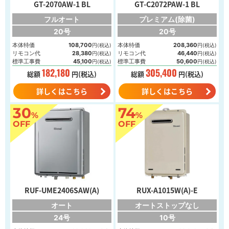
GT-2070AW-1 BL
GT-C2072PAW-1 BL
フルオート
プレミアム(除菌)
20号
20号
本体特価
108,700
本体特価
208,360
円(税込)
円(税込)
リモコン代
28,380
リモコン代
46,440
円(税込)
円(税込)
標準工事費
45,100
標準工事費
50,600
円(税込)
円(税込)
182,180
305,400
総額
円(税込)
総額
円(税込)
詳しくはこちら
詳しくはこちら
30
74
%
%
OFF
OFF
RUF-UME2406SAW(A)
RUX-A1015W(A)-E
オート
オートストップなし
24号
10号