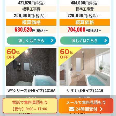
421,520
484,000
円
(税込)
円
(税込)
標準工事費
標準工事費
209,000
220,000
円
(税込)～
円
(税込)～
概算価格
概算価格
630,520
704,000
円(税込)～
円(税込)～
詳しくはこちら
詳しくはこちら
60
60
%
%
OFF
OFF
WYシリーズ (Nタイプ) 1316A
サザナ (Sタイプ) 1116
1316A
0.75坪
メールで無料見積もり
電話で無料見積もり
ダーク系
ライト系
24時間受付
【受付】9:00～17:00
本体特価
[60%OFF]
本体特価
[60%OFF]