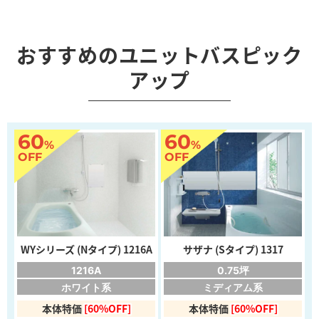
おすすめのユニットバスピック
アップ
60
60
%
%
OFF
OFF
WYシリーズ (Nタイプ) 1216A
サザナ (Sタイプ) 1317
1216A
0.75坪
ホワイト系
ミディアム系
本体特価
[60%OFF]
本体特価
[60%OFF]