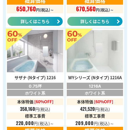
概算価格
概算価格
650,760
670,560
円(税込)～
円(税込)～
詳しくはこちら
詳しくはこちら
60
60
%
%
OFF
OFF
サザナ (Nタイプ) 1216
WYシリーズ (Nタイプ) 1216A
0.75坪
1216A
ホワイト系
ホワイト系
本体特価
[60%OFF]
本体特価
[60%OFF]
358,160
421,520
円
(税込)
円
(税込)
標準工事費
標準工事費
220,000
209,000
円
(税込)～
円
(税込)～