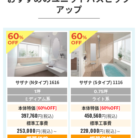
アップ
60
60
%
%
OFF
OFF
サザナ (Nタイプ) 1616
サザナ (Sタイプ) 1116
1坪
0.75坪
ミディアム系
ライト系
本体特価
[60%OFF]
本体特価
[60%OFF]
397,760
450,560
円
(税込)
円
(税込)
標準工事費
標準工事費
253,000
220,000
円
(税込)～
円
(税込)～