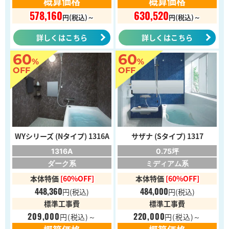
概算価格
概算価格
578,160
630,520
円(税込)～
円(税込)～
詳しくはこちら
詳しくはこちら
60
60
%
%
OFF
OFF
WYシリーズ (Nタイプ) 1316A
サザナ (Sタイプ) 1317
1316A
0.75坪
ダーク系
ミディアム系
本体特価
[60%OFF]
本体特価
[60%OFF]
448,360
484,000
円
(税込)
円
(税込)
標準工事費
標準工事費
209,000
220,000
円
(税込)～
円
(税込)～