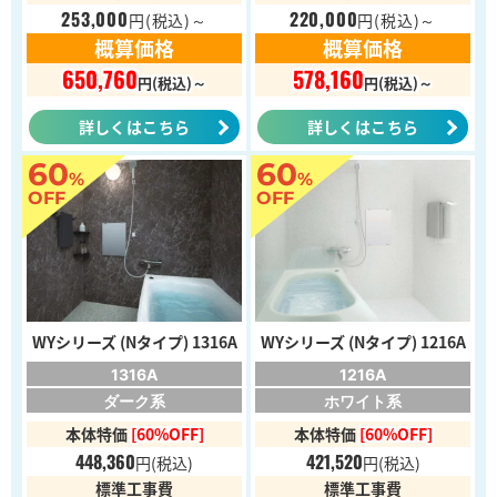
253,000
220,000
円
(税込)～
円
(税込)～
概算価格
概算価格
650,760
578,160
円(税込)～
円(税込)～
詳しくはこちら
詳しくはこちら
60
60
%
%
OFF
OFF
WYシリーズ (Nタイプ) 1316A
WYシリーズ (Nタイプ) 1216A
1316A
1216A
ダーク系
ホワイト系
本体特価
[60%OFF]
本体特価
[60%OFF]
448,360
421,520
円
(税込)
円
(税込)
標準工事費
標準工事費