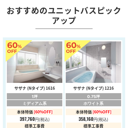
おすすめのユニットバスピック
アップ
60
60
%
%
OFF
OFF
サザナ (Nタイプ) 1616
サザナ (Nタイプ) 1216
1坪
0.75坪
ミディアム系
ホワイト系
本体特価
[60%OFF]
本体特価
[60%OFF]
397,760
358,160
円
(税込)
円
(税込)
標準工事費
標準工事費