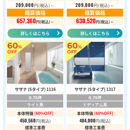
209,000
209,000
円
(税込)～
円
(税込)～
概算価格
概算価格
657,360
630,520
円(税込)～
円(税込)～
詳しくはこちら
詳しくはこちら
60
60
%
%
OFF
OFF
サザナ (Sタイプ) 1116
サザナ (Sタイプ) 1317
0.75坪
0.75坪
ライト系
ミディアム系
本体特価
[60%OFF]
本体特価
[60%OFF]
450,560
484,000
円
(税込)
円
(税込)
標準工事費
標準工事費