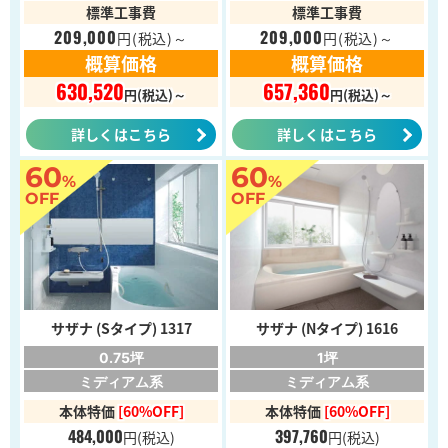
標準工事費
標準工事費
209,000
209,000
円
(税込)～
円
(税込)～
概算価格
概算価格
630,520
657,360
円(税込)～
円(税込)～
詳しくはこちら
詳しくはこちら
60
60
%
%
OFF
OFF
サザナ (Sタイプ) 1317
サザナ (Nタイプ) 1616
0.75坪
1坪
ミディアム系
ミディアム系
本体特価
[60%OFF]
本体特価
[60%OFF]
484,000
397,760
円
(税込)
円
(税込)