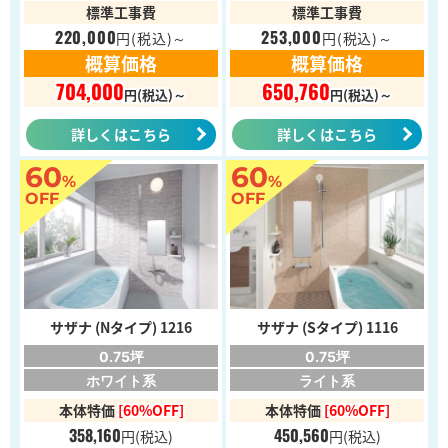
標準工事費
標準工事費
220,000
253,000
円
(税込)～
円
(税込)～
概算価格
概算価格
704,000
650,760
円(税込)～
円(税込)～
詳しくはこちら
詳しくはこちら
60
60
%
%
OFF
OFF
サザナ (Nタイプ) 1216
サザナ (Sタイプ) 1116
0.75坪
0.75坪
ホワイト系
ライト系
本体特価
[60%OFF]
本体特価
[60%OFF]
358,160
450,560
円
(税込)
円
(税込)