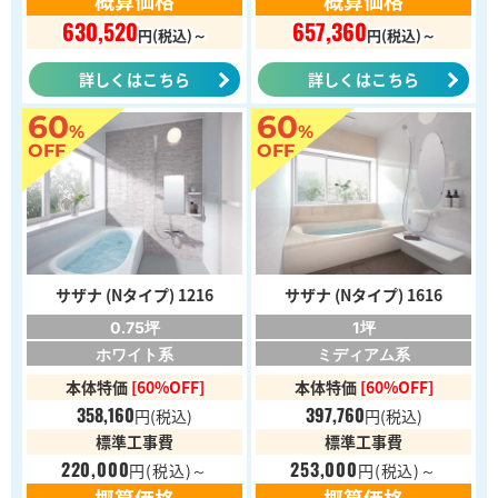
概算価格
概算価格
630,520
657,360
円(税込)～
円(税込)～
詳しくはこちら
詳しくはこちら
60
60
%
%
OFF
OFF
サザナ (Nタイプ) 1216
サザナ (Nタイプ) 1616
0.75坪
1坪
ホワイト系
ミディアム系
本体特価
[60%OFF]
本体特価
[60%OFF]
358,160
397,760
円
(税込)
円
(税込)
標準工事費
標準工事費
220,000
253,000
円
(税込)～
円
(税込)～
概算価格
概算価格