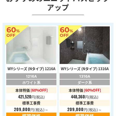
アップ
60
60
%
%
OFF
OFF
WYシリーズ (Nタイプ) 1216A
WYシリーズ (Nタイプ) 1316A
1216A
1316A
ホワイト系
ダーク系
本体特価
[60%OFF]
本体特価
[60%OFF]
421,520
448,360
円
(税込)
円
(税込)
標準工事費
標準工事費
209,000
209,000
円
(税込)～
円
(税込)～