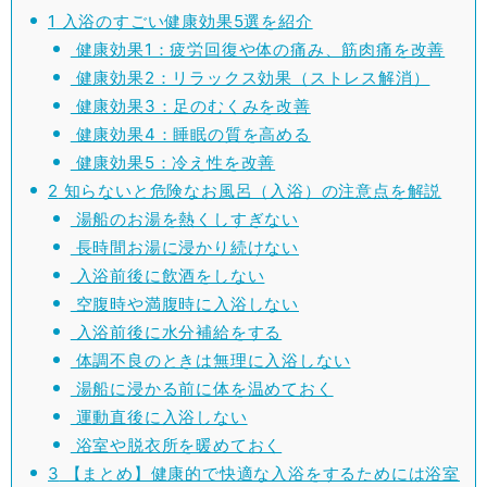
1
入浴のすごい健康効果5選を紹介
健康効果1：疲労回復や体の痛み、筋肉痛を改善
健康効果2：リラックス効果（ストレス解消）
健康効果3：足のむくみを改善
健康効果4：睡眠の質を高める
健康効果5：冷え性を改善
2
知らないと危険なお風呂（入浴）の注意点を解説
湯船のお湯を熱くしすぎない
長時間お湯に浸かり続けない
入浴前後に飲酒をしない
空腹時や満腹時に入浴しない
入浴前後に水分補給をする
体調不良のときは無理に入浴しない
湯船に浸かる前に体を温めておく
運動直後に入浴しない
浴室や脱衣所を暖めておく
3
【まとめ】健康的で快適な入浴をするためには浴室