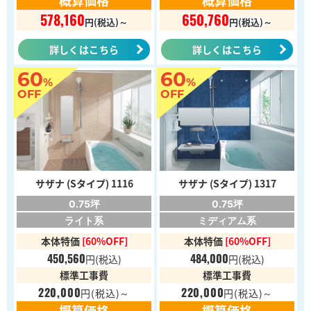
578,160
650,760
円(税込)～
円(税込)～
詳しくはこちら
詳しくはこちら
60
60
%
%
OFF
OFF
サザナ (Sタイプ) 1116
サザナ (Sタイプ) 1317
0.75坪
0.75坪
ライト系
ミディアム系
本体特価
[60%OFF]
本体特価
[60%OFF]
450,560
484,000
円
(税込)
円
(税込)
標準工事費
標準工事費
220,000
220,000
円
(税込)～
円
(税込)～
概算価格
概算価格