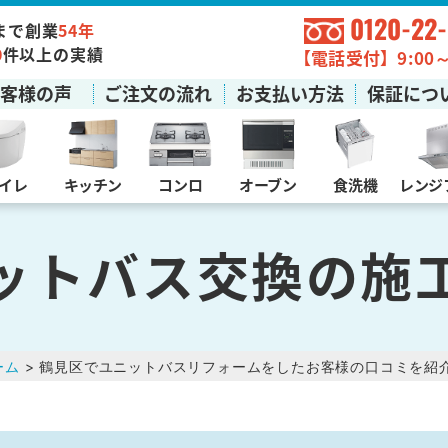
0120-22
まで創業
54年
0
件以上の実績
【電話受付】9:00～1
お客様の声
ご注文の流れ
お支払い方法
保証につ
イレ
キッチン
コンロ
オーブン
食洗機
レンジ
ットバス交換の施
ーム
> 鶴見区でユニットバスリフォームをしたお客様の口コミを紹