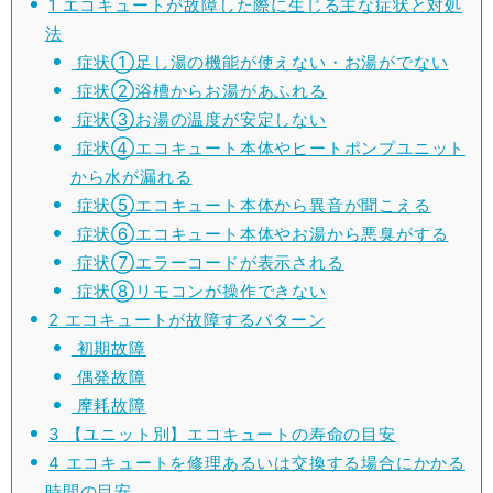
1
エコキュートが故障した際に生じる主な症状と対処
法
症状①足し湯の機能が使えない・お湯がでない
症状②浴槽からお湯があふれる
症状③お湯の温度が安定しない
症状④エコキュート本体やヒートポンプユニット
から水が漏れる
症状⑤エコキュート本体から異音が聞こえる
症状⑥エコキュート本体やお湯から悪臭がする
症状⑦エラーコードが表示される
症状⑧リモコンが操作できない
2
エコキュートが故障するパターン
初期故障
偶発故障
摩耗故障
3
【ユニット別】エコキュートの寿命の目安
4
エコキュートを修理あるいは交換する場合にかかる
時間の目安