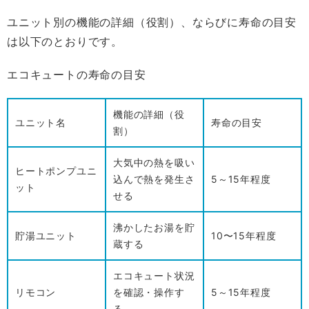
ユニット別の機能の詳細（役割）、ならびに寿命の目安
は以下のとおりです。
エコキュートの寿命の目安
機能の詳細（役
ユニット名
寿命の目安
割）
大気中の熱を吸い
ヒートポンプユニ
込んで熱を発生さ
5
～
15年
程度
ット
せる
沸かしたお湯を貯
貯湯ユニット
10
〜
15年
程度
蔵する
エコキュート状況
リモコン
を確認・操作す
5
～
15年
程度
る